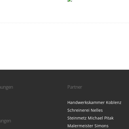
nungen
Partner
Handwerkskammer Koblenz
Schreinerei Nelles
Steinmetz Michael Pitak
rungen
Malermeister Simons