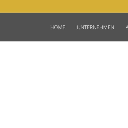
HOME
UNTERNEHMEN
Nullam eu ipsum
Suspendisse nibh mauris