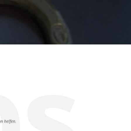
ps
nn helfen.