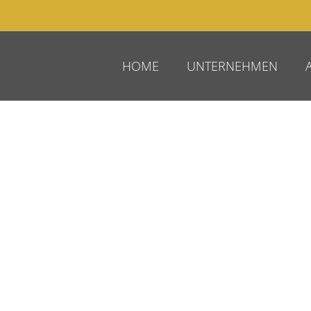
HOME
UNTERNEHMEN
Vordach
Von Hand geschmiedetes Vordach.